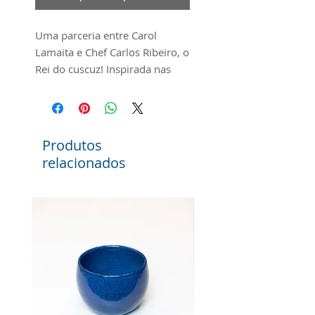
Uma parceria entre Carol
Lamaita e Chef Carlos Ribeiro, o
Rei do cuscuz! Inspirada nas
inscrições rupestres da pedra
do Ingá a peça é composta por
elementos da tradição, como a
base, feita em ceramica própria
Produtos
pra fogo direto, como faziam
relacionados
nossos ancestrais, e a cerâmica
de alta temperatura esmaltada,
trazendo um ar contemporâneo
pra essa peça que vai encher
sua casa de charme e sabor.
Dimensões
Largura total: 19,5 cm
Altura total: 16cm