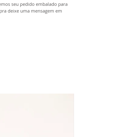
remos seu pedido embalado para
 inspiração tropical. Afinal,
compra deixe uma mensagem em
atal é no verão ― e nosso verão
orno preaquecido em
tura máxima! Um colorido só,
ileiro. Divirta-se! Cozinhar é
or.