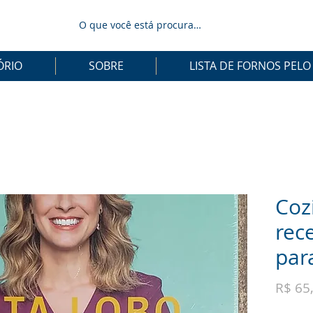
ÓRIO
SOBRE
LISTA DE FORNOS PELO
Coz
rece
par
R$ 65