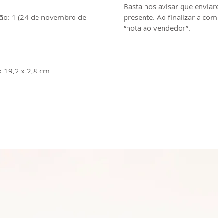
Basta nos avisar que envia
cheia de
ção: 1 (24 de novembro de
presente. Ao finalizar a 
nosso N
“nota ao vendedor”.
é um f
tempera
bem bras
libertad
 19,2 x 2,8 cm