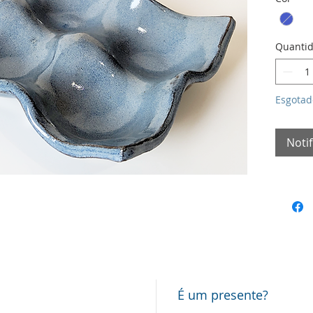
Quanti
Esgotad
Noti
É um presente?