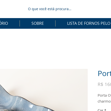
ÓRIO
SOBRE
LISTA DE FORNOS PELO
Por
R$ 16
Porta O
charmos
Cor
*