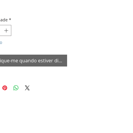
dade
*
o
fique-me quando estiver disponível