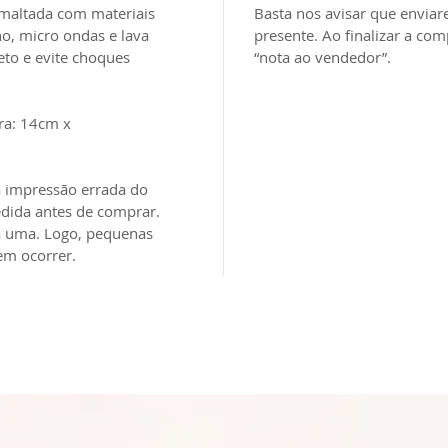
smaltada com materiais
Basta nos avisar que envia
no, micro ondas e lava
presente. Ao finalizar a 
eto e evite choques
“nota ao vendedor”.
ra: 14cm x
 impressão errada do
dida antes de comprar.
a uma. Logo, pequenas
em ocorrer.